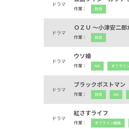
ドラマ
作業：
録音
ＯＺＵ ～小津安二郎
ドラマ
作業：
録音
ウソ婚
ドラマ
作業：
MA
オフライ
ブラックポストマン
ドラマ
作業：
録音
MA
紅さすライフ
ドラマ
作業：
オフライン編集