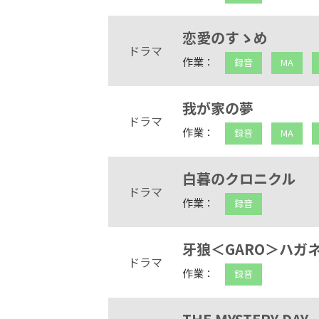
恋愛のすゝめ
ドラマ
作業：
録音
MA
我が家の夢
ドラマ
作業：
録音
MA
白暮のクロニクル
ドラマ
作業：
録音
牙狼＜GARO＞ハガ
ドラマ
作業：
録音