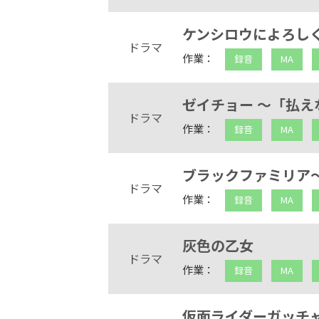
ケンシロウによろし
ドラマ
作業：
録音
MA
ゼイチョー ～「払
ドラマ
作業：
録音
MA
ブラックファミリア
ドラマ
作業：
録音
MA
灰色の乙女
ドラマ
作業：
録音
MA
仮面ライダーガッチ