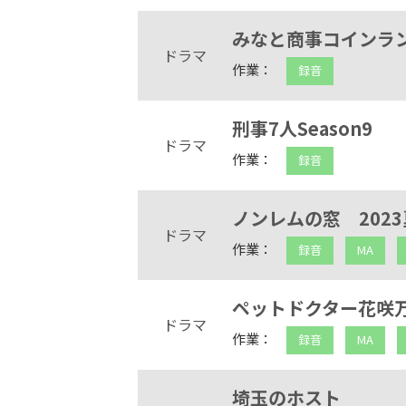
みなと商事コインラ
ドラマ
作業：
録音
刑事7人Season9
ドラマ
作業：
録音
ノンレムの窓 2023
ドラマ
作業：
録音
MA
ペットドクター花咲
ドラマ
作業：
録音
MA
埼玉のホスト