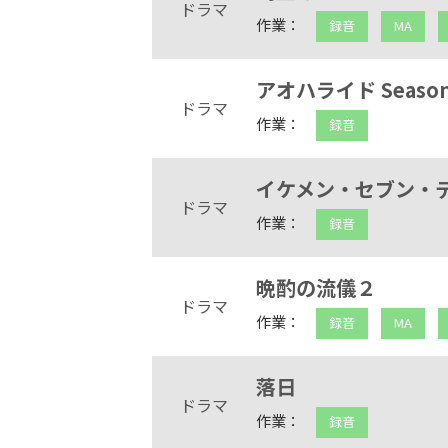
ドラマ
作業：
録音
MA
アオハライド Seaso
ドラマ
作業：
録音
イケメン・セブン・
ドラマ
作業：
録音
晩酌の流儀２
ドラマ
作業：
録音
MA
落日
ドラマ
作業：
録音