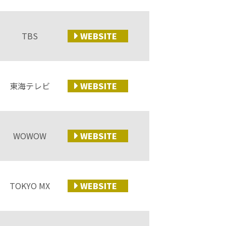
TBS
WEB
SITE
東海テレビ
WEB
SITE
WOWOW
WEB
SITE
TOKYO MX
WEB
SITE