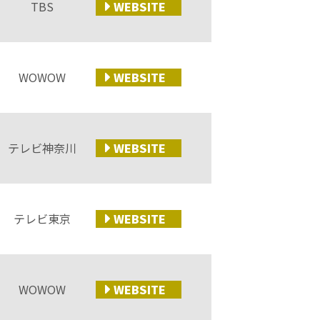
TBS
WEB
SITE
WOWOW
WEB
SITE
テレビ神奈川
WEB
SITE
テレビ東京
WEB
SITE
WOWOW
WEB
SITE