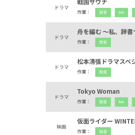
戦国サウナ
ドラマ
作業：
録音
MA
舟を編む 〜私、辞書
ドラマ
作業：
録音
松本清張ドラマスペシ
ドラマ
作業：
録音
Tokyo Woman
ドラマ
作業：
録音
MA
仮面ライダー WINTE
映画
作業：
録音