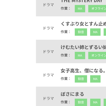
THE MYSTERY DAY
ドラマ
作業：
MA
オフライ
くすぶり女とすん止
ドラマ
作業：
録音
MA
けむたい姉とずるい
ドラマ
作業：
MA
オンライ
女子高生、僧になる
ドラマ
作業：
録音
MA
ぼさにまる
ドラマ
作業：
録音
MA