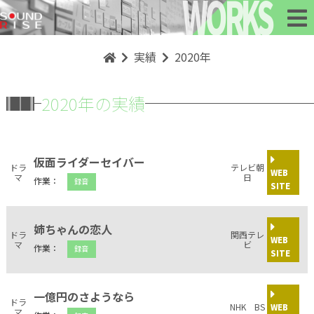
WORKS
実績
2020年
2020年の実績
仮面ライダーセイバー
ドラ
テレビ朝
WEB
マ
日
作業：
録音
SITE
姉ちゃんの恋人
ドラ
関西テレ
WEB
マ
ビ
作業：
録音
SITE
一億円のさようなら
ドラ
NHK BS
WEB
マ