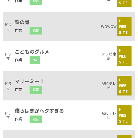
作業：
録音
SITE
鉄の骨
ドラ
WOWOW
WEB
マ
作業：
録音
SITE
こどものグルメ
ドラ
テレビ東
WEB
マ
京
作業：
MA
SITE
マリーミー！
ドラ
ABCテレ
WEB
マ
ビ
作業：
録音
SITE
僕らは恋がヘタすぎる
ドラ
ABCテレ
WEB
マ
ビ
作業：
録音
SITE