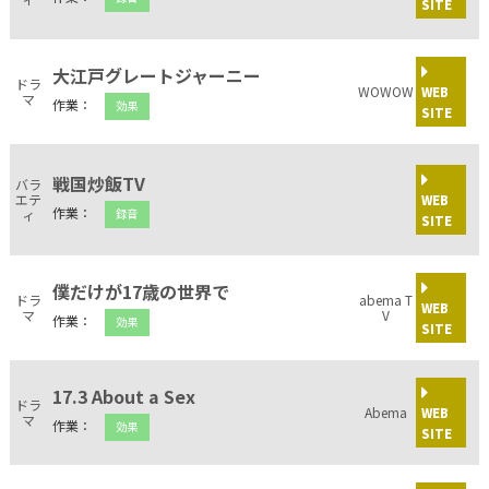
SITE
大江戸グレートジャーニー
ドラ
WOWOW
WEB
マ
作業：
効果
SITE
戦国炒飯TV
バラ
エテ
WEB
作業：
ィ
録音
SITE
僕だけが17歳の世界で
ドラ
abema T
WEB
マ
V
作業：
効果
SITE
17.3 About a Sex
ドラ
Abema
WEB
マ
作業：
効果
SITE