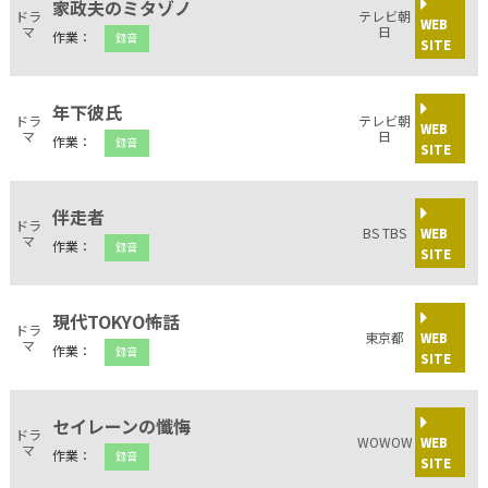
家政夫のミタゾノ
ドラ
テレビ朝
WEB
マ
日
作業：
録音
SITE
年下彼氏
ドラ
テレビ朝
WEB
マ
日
作業：
録音
SITE
伴走者
ドラ
BS TBS
WEB
マ
作業：
録音
SITE
現代TOKYO怖話
ドラ
東京都
WEB
マ
作業：
録音
SITE
セイレーンの懺悔
ドラ
WOWOW
WEB
マ
作業：
録音
SITE