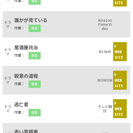
作業：
録音
SITE
誰かが見ている
Amazon
ドラ
Prime Vi
マ
作業：
録音
deo
居酒屋兆治
ドラ
BS NHK
WEB
マ
作業：
録音
SITE
殺意の道程
ドラ
WOWOW
WEB
マ
作業：
録音
SITE
逃亡者
ドラ
テレビ朝
WEB
マ
日
作業：
録音
SITE
赤い霊柩車