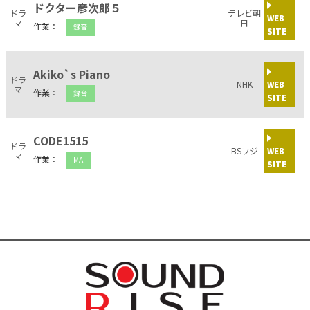
ドクター彦次郎５
ドラ
テレビ朝
WEB
マ
日
作業：
録音
SITE
Akiko`s Piano
ドラ
NHK
WEB
マ
作業：
録音
SITE
CODE1515
ドラ
BSフジ
WEB
マ
作業：
MA
SITE