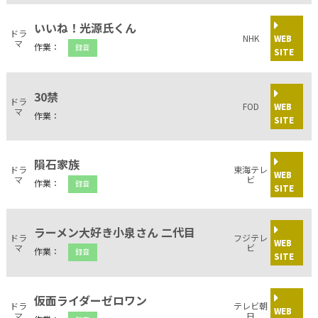
いいね！光源氏くん
ドラ
NHK
WEB
マ
作業：
録音
SITE
30禁
ドラ
FOD
WEB
マ
作業：
SITE
隕石家族
ドラ
東海テレ
WEB
マ
ビ
作業：
録音
SITE
ラーメン大好き小泉さん 二代目
ドラ
フジテレ
WEB
マ
ビ
作業：
録音
SITE
仮面ライダーゼロワン
ドラ
テレビ朝
WEB
マ
日