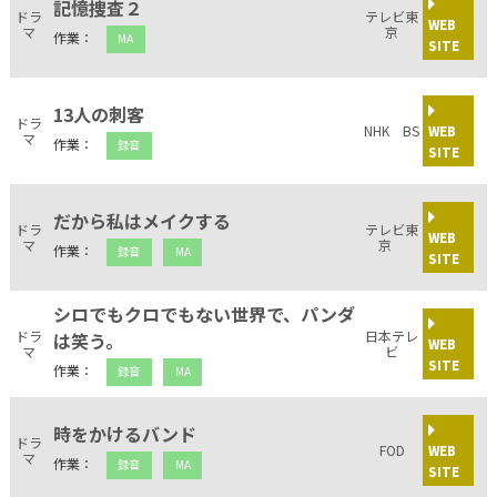
記憶捜査２
ドラ
テレビ東
WEB
マ
京
作業：
MA
SITE
13人の刺客
ドラ
NHK BS
WEB
マ
作業：
録音
SITE
だから私はメイクする
ドラ
テレビ東
WEB
マ
京
作業：
録音
MA
SITE
シロでもクロでもない世界で、パンダ
ドラ
日本テレ
は笑う。
WEB
マ
ビ
SITE
作業：
録音
MA
時をかけるバンド
ドラ
FOD
WEB
マ
作業：
録音
MA
SITE