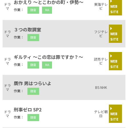
おかえり ～とこわかの町・伊勢～
ドラ
東海テレ
WEB
マ
ビ
作業：
録音
MA
SITE
３つの取調室
ドラ
フジテレ
WEB
マ
ビ
作業：
録音
SITE
ギルティ ～この恋は罪ですか？～
ドラ
読売テレ
WEB
マ
ビ
作業：
録音
MA
SITE
贋作 男はつらいよ
ドラ
BS NHK
マ
作業：
録音
刑事ゼロ SP2
ドラ
テレビ朝
WEB
マ
日
作業：
録音
SITE