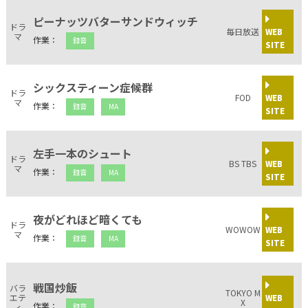
ピーナッツバターサンドウィッチ
ドラ
毎日放送
WEB
マ
作業：
録音
SITE
シックスティーン症候群
ドラ
FOD
WEB
マ
作業：
録音
MA
SITE
左手一本のシュート
ドラ
BS TBS
WEB
マ
作業：
録音
MA
SITE
夜がどれほど暗くても
ドラ
WOWOW
WEB
マ
作業：
録音
MA
SITE
戦国炒飯
バラ
TOKYO M
エテ
WEB
X
作業：
ィ
録音