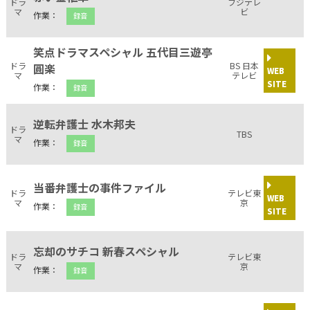
ドラ
フジテレ
マ
ビ
作業：
録音
笑点ドラマスペシャル 五代目三遊亭
ドラ
BS 日本
圓楽
WEB
マ
テレビ
SITE
作業：
録音
逆転弁護士 水木邦夫
ドラ
TBS
マ
作業：
録音
当番弁護士の事件ファイル
ドラ
テレビ東
WEB
マ
京
作業：
録音
SITE
忘却のサチコ 新春スペシャル
ドラ
テレビ東
マ
京
作業：
録音