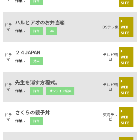
作業：
録音
SITE
ハルとアオのお弁当箱
ドラ
BSテレ東
WEB
マ
作業：
録音
MA
SITE
２４JAPAN
ドラ
テレビ朝
WEB
マ
日
作業：
効果
SITE
先生を消す方程式。
ドラ
テレビ朝
WEB
マ
日
作業：
録音
オンライン編集
SITE
さくらの親子丼
ドラ
東海テレ
WEB
マ
ビ
作業：
録音
SITE