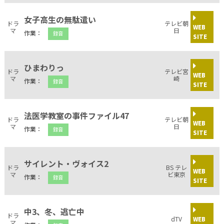
女子高生の無駄遣い
ドラ
テレビ朝
WEB
マ
日
作業：
録音
SITE
ひまわりっ
ドラ
テレビ宮
WEB
マ
崎
作業：
録音
SITE
法医学教室の事件ファイル47
ドラ
テレビ朝
WEB
マ
日
作業：
録音
SITE
サイレント・ヴォイス2
ドラ
BS テレ
WEB
マ
ビ東京
作業：
録音
SITE
中3、冬、逃亡中
ドラ
dTV
WEB
マ