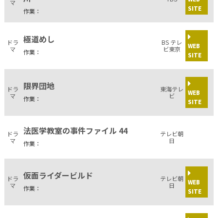
マ
SITE
作業：
極道めし
ドラ
BS テレ
WEB
マ
ビ東京
作業：
SITE
限界団地
ドラ
東海テレ
WEB
マ
ビ
作業：
SITE
法医学教室の事件ファイル 44
ドラ
テレビ朝
マ
日
作業：
仮面ライダービルド
ドラ
テレビ朝
WEB
マ
日
作業：
SITE