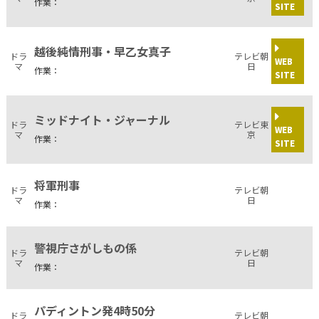
作業：
SITE
越後純情刑事・早乙女真子
ドラ
テレビ朝
WEB
マ
日
作業：
SITE
ミッドナイト・ジャーナル
ドラ
テレビ東
WEB
マ
京
作業：
SITE
将軍刑事
ドラ
テレビ朝
マ
日
作業：
警視庁さがしもの係
ドラ
テレビ朝
マ
日
作業：
パディントン発4時50分
ドラ
テレビ朝