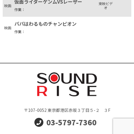
仮面ライダーゲンムVSレーザー
東映ビデ
映画
オ
作業：
パパはわるものチャンピオン
映画
作業：
〒107-0052 東京都港区赤坂３丁目５-２ ３F
03-5797-7360