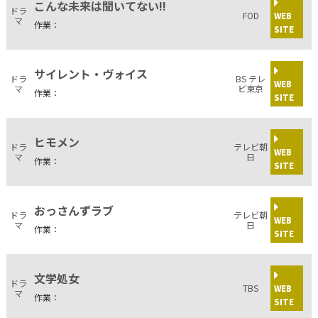
こんな未来は聞いてない!!
ドラ
FOD
WEB
マ
作業：
SITE
サイレント・ヴォイス
ドラ
BS テレ
WEB
マ
ビ東京
作業：
SITE
ヒモメン
ドラ
テレビ朝
WEB
マ
日
作業：
SITE
おっさんずラブ
ドラ
テレビ朝
WEB
マ
日
作業：
SITE
文学処女
ドラ
TBS
WEB
マ
作業：
SITE