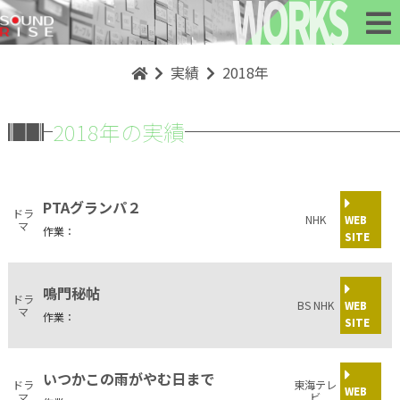
WORKS
実績
2018年
2018年の実績
PTAグランパ２
ドラ
NHK
WEB
マ
作業：
SITE
鳴門秘帖
ドラ
BS NHK
WEB
マ
作業：
SITE
いつかこの雨がやむ日まで
ドラ
東海テレ
WEB
マ
ビ