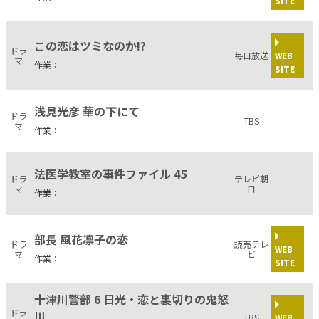
SITE
この恋はツミなのか!?
ドラ
毎日放送
WEB
マ
作業：
SITE
浅見光彦 華の下にて
ドラ
TBS
マ
作業：
法医学教室の事件ファイル 45
ドラ
テレビ朝
マ
日
作業：
部長 風花凛子の恋
ドラ
読売テレ
WEB
マ
ビ
作業：
SITE
十津川警部 6 日光・恋と裏切りの鬼怒
ドラ
川
TBS
WEB