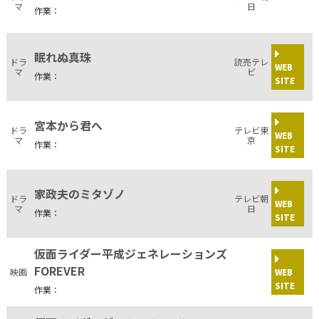
マ
日
作業：
眠れぬ真珠
ドラ
読売テレ
WEB
マ
ビ
作業：
SITE
宮本から君へ
ドラ
テレビ東
WEB
マ
京
作業：
SITE
家政夫のミタゾノ
ドラ
テレビ朝
WEB
マ
日
作業：
SITE
仮面ライダー平成ジェネレーションズ
FOREVER
映画
WEB
SITE
作業：